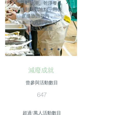
活動使用。乾淨餐具
送到活動地點，用後
直接放回箱內，We
Use 負責到場收回、
清洗及重用
​減廢成就
曾參與活動數目
647
超過1萬人活動數目