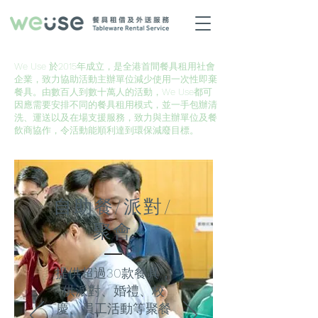
We Use 於2015年成立，是全港首間餐具租用社會
企業，致力協助活動主辦單位減少使用一次性即棄
餐具。由數百人到數十萬人的活動，We Use都可
因應需要安排不同的餐具租用模式，並一手包辦清
洗、運送以及在場支援服務，致力與主辦單位及餐
飲商協作，令活動能順利達到環保減廢目標。
自助餐/派對/
聚會
提供超過30款餐具，
供派對、婚禮
​、校
慶、員工活動等聚餐