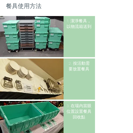
餐具使用方法
1. 潔淨餐具，
以物流箱送到
2. 按活動需
要放置餐具
3. 在場內當眼
位置設置餐具
回收點