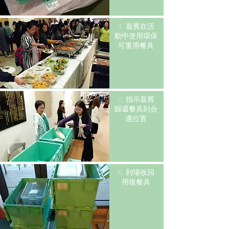
4. 嘉賓在活
動中使用環保
可重用餐具
5. 指示嘉賓
歸還餐具到合
適位置
​6. 到場收回
用後餐具