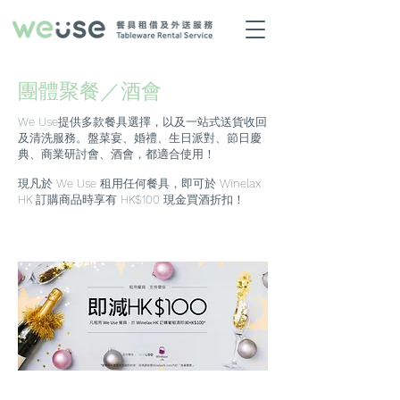
／
酒會
團體聚餐
We Use提供多款餐具選擇，以及一站式送貨收回
及清洗服務。
盤菜宴、婚禮、生日派對、節日慶
典、商業研討會、酒會，都適合使用！
現凡於 We Use 租用任何餐具，即可於 Winelax
HK 訂購商品時享有 HK$100 現金買酒折扣！