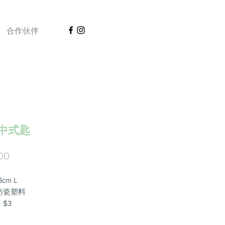
合作伙伴
 中式匙
價
00
格
cm L
仿瓷塑料
$3