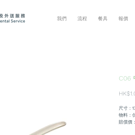
我們
流程
餐具
報價
C06
HK$1.
尺寸：13
物料：
賠償價：