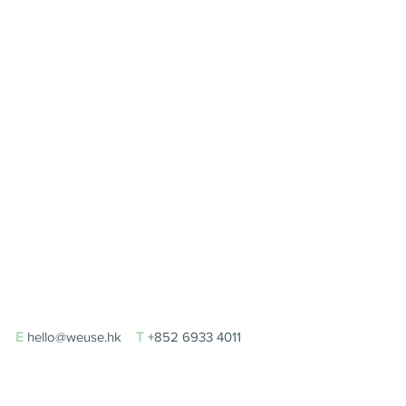
E
hello@weuse.hk
T
+852 6933 4011